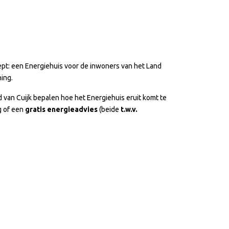
pt: een Energiehuis voor de inwoners van het Land
ning.
d van Cuijk bepalen hoe het Energiehuis eruit komt te
g of een
gratis energieadvies
(beide
t.w.v.