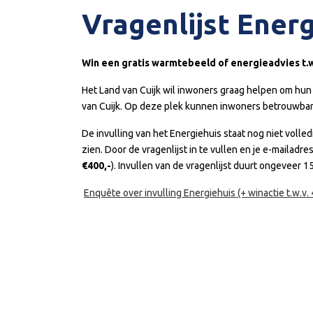
Vragenlijst Ener
Win een gratis warmtebeeld of energieadvies t.w
Het Land van Cuijk wil inwoners graag helpen om hu
van Cuijk. Op deze plek kunnen inwoners betrouwbar
De invulling van het Energiehuis staat nog niet volle
zien. Door de vragenlijst in te vullen en je e-mailadre
€400,-
). Invullen van de vragenlijst duurt ongeveer 1
Enquête over invulling Energiehuis (+ winactie t.w.v. 