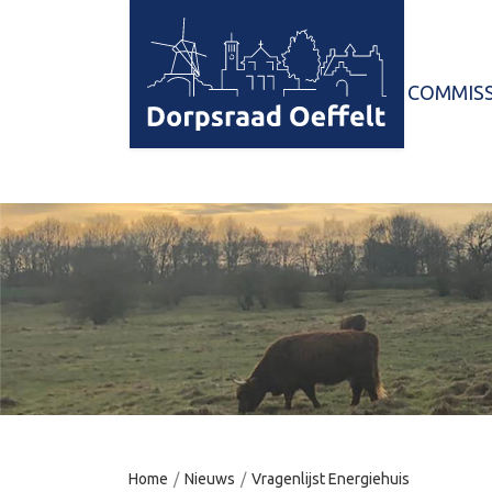
HOME
COMMISS
Home
/
Nieuws
/
Vragenlijst Energiehuis