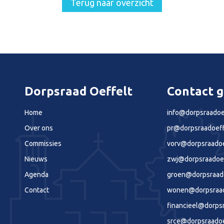
Terug naar overzicht
Dorpsraad Oeffelt
Contact 
Home
info@dorpsraadoef
Over ons
pr@dorpsraadoeff
Commissies
vorv@dorpsraadoe
Nieuws
zwj@dorpsraadoef
Agenda
groen@dorpsraado
Contact
wonen@dorpsraado
financieel@dorpsr
srce@dorpsraadoe