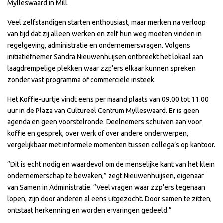
Mylleswaard in Mill.
Veel zelfstandigen starten enthousiast, maar merken na verloop
van tijd dat zij alleen werken en zelf hun weg moeten vinden in
regelgeving, administratie en ondernemersvragen. Volgens
initiatiefnemer Sandra Nieuwenhuijsen ontbreekt het lokaal aan
laagdrempelige plekken waar zzp’ers elkaar kunnen spreken
zonder vast programma of commerciële insteek.
Het Koffie-uurtje vindt eens per maand plaats van 09.00 tot 11.00
uur in de Plaza van Cultureel Centrum Mylleswaard. Er is geen
agenda en geen voorstelronde. Deelnemers schuiven aan voor
koffie en gesprek, over werk of over andere onderwerpen,
vergelijkbaar met informele momenten tussen collega’s op kantoor.
“Dit is echt nodig en waardevol om de menselijke kant van het klein
ondernemerschap te bewaken,” zegt Nieuwenhuijsen, eigenaar
van Samen in Administratie. “Veel vragen waar zzp’ers tegenaan
lopen, zijn door anderen al eens uitgezocht. Door samen te zitten,
ontstaat herkenning en worden ervaringen gedeeld.”