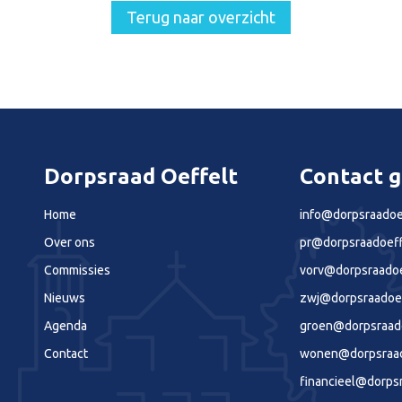
Terug naar overzicht
Dorpsraad Oeffelt
Contact 
Home
info@dorpsraadoef
Over ons
pr@dorpsraadoeff
Commissies
vorv@dorpsraadoe
Nieuws
zwj@dorpsraadoef
Agenda
groen@dorpsraado
Contact
wonen@dorpsraado
financieel@dorpsr