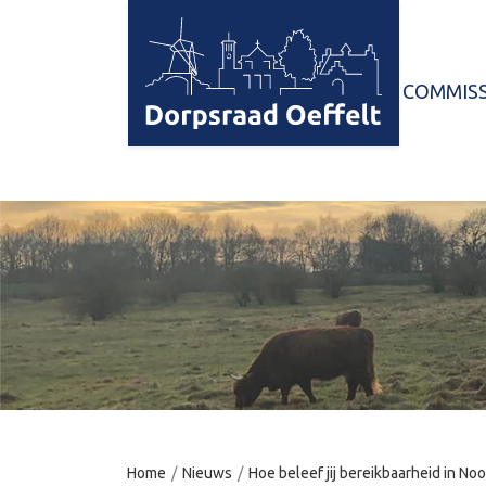
HOME
COMMISS
Home
/
Nieuws
/
Hoe beleef jij bereikbaarheid in No