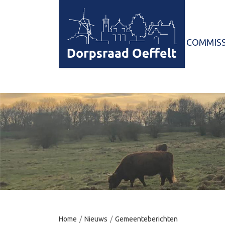
HOME
COMMISS
Home
/
Nieuws
/
Gemeenteberichten