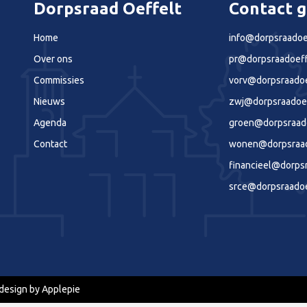
Dorpsraad Oeffelt
Contact 
Home
info@dorpsraadoef
Over ons
pr@dorpsraadoeff
Commissies
vorv@dorpsraadoe
Nieuws
zwj@dorpsraadoef
Agenda
groen@dorpsraado
Contact
wonen@dorpsraado
financieel@dorpsr
srce@dorpsraadoe
esign by Applepie