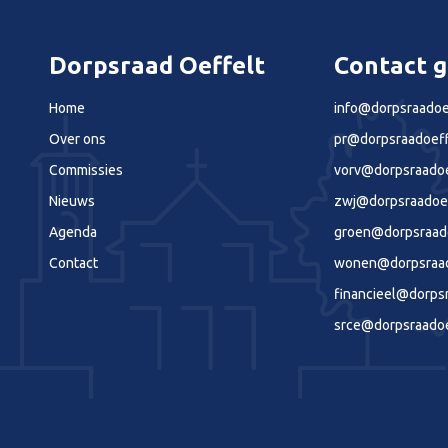
Dorpsraad Oeffelt
Contact 
Home
info@dorpsraadoef
Over ons
pr@dorpsraadoeff
Commissies
vorv@dorpsraadoe
Nieuws
zwj@dorpsraadoef
Agenda
groen@dorpsraado
Contact
wonen@dorpsraado
financieel@dorpsr
srce@dorpsraadoe