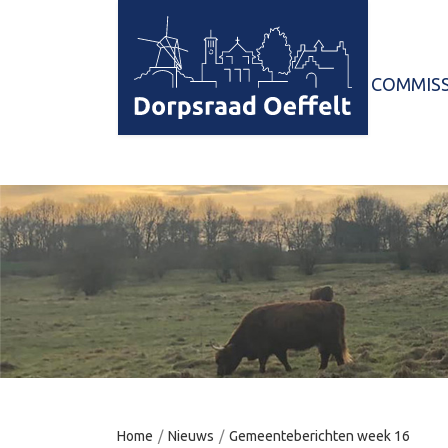
HOME
COMMISS
Home
/
Nieuws
/
Gemeenteberichten week 16